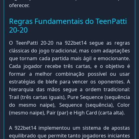
oferecer.
Regras Fundamentais do TeenPatti
20-20
O TeenPatti 20-20 na 922bet14 segue as regras
clássicas do jogo tradicional, mas com adaptações
que tornam cada partida mais ágil e emocionante.
Cada jogador recebe três cartas, e o objetivo é
formar a melhor combinação possível ou usar
estratégias de blefe para vencer os oponentes. A
hierarquia das mãos segue a ordem tradicional:
Trail (três cartas iguais), Pure Sequence (sequência
do mesmo naipe), Sequence (sequência), Color
(mesmo naipe), Pair (par) e High Card (carta alta).
A 922bet14 implementou um sistema de apostas
equilibrado que permite tanto jogadores iniciantes