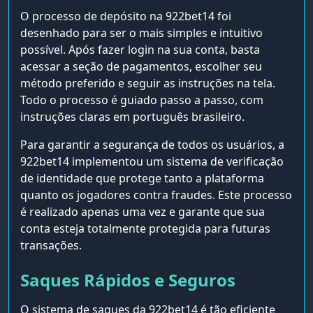
O processo de depósito na 922bet14 foi
desenhado para ser o mais simples e intuitivo
possível. Após fazer login na sua conta, basta
acessar a seção de pagamentos, escolher seu
método preferido e seguir as instruções na tela.
Todo o processo é guiado passo a passo, com
instruções claras em português brasileiro.
Para garantir a segurança de todos os usuários, a
922bet14 implementou um sistema de verificação
de identidade que protege tanto a plataforma
quanto os jogadores contra fraudes. Este processo
é realizado apenas uma vez e garante que sua
conta esteja totalmente protegida para futuras
transações.
Saques Rápidos e Seguros
O sistema de saques da 922bet14 é tão eficiente