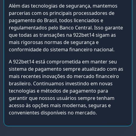
Além das tecnologias de segurança, mantemos
parcerias com os principais processadores de
pagamento do Brasil, todos licenciados e
regulamentados pelo Banco Central. Isso garante
que todas as transações na 922bet14 sigam as
mais rigorosas normas de segurança e
conformidade do sistema financeiro nacional.
A 922bet14 está comprometida em manter seu
sistema de pagamento sempre atualizado com as
mais recentes inovações do mercado financeiro
brasileiro. Continuamos investindo em novas
tecnologias e métodos de pagamento para
garantir que nossos usuários sempre tenham
acesso às opções mais modernas, seguras e
convenientes disponíveis no mercado.