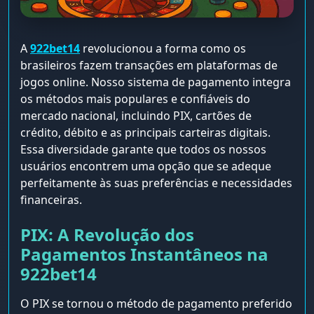
A
922bet14
revolucionou a forma como os
brasileiros fazem transações em plataformas de
jogos online. Nosso sistema de pagamento integra
os métodos mais populares e confiáveis do
mercado nacional, incluindo PIX, cartões de
crédito, débito e as principais carteiras digitais.
Essa diversidade garante que todos os nossos
usuários encontrem uma opção que se adeque
perfeitamente às suas preferências e necessidades
financeiras.
PIX: A Revolução dos
Pagamentos Instantâneos na
922bet14
O PIX se tornou o método de pagamento preferido