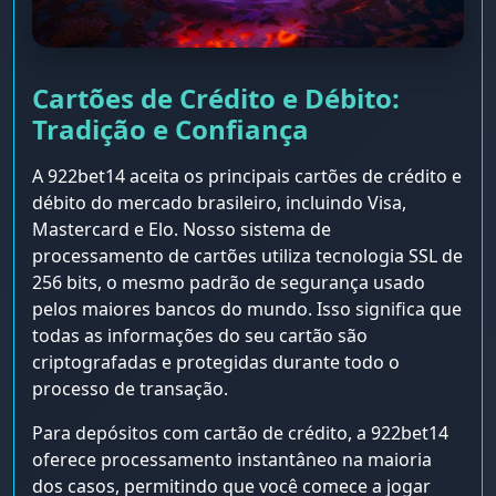
Cartões de Crédito e Débito:
Tradição e Confiança
A 922bet14 aceita os principais cartões de crédito e
débito do mercado brasileiro, incluindo Visa,
Mastercard e Elo. Nosso sistema de
processamento de cartões utiliza tecnologia SSL de
256 bits, o mesmo padrão de segurança usado
pelos maiores bancos do mundo. Isso significa que
todas as informações do seu cartão são
criptografadas e protegidas durante todo o
processo de transação.
Para depósitos com cartão de crédito, a 922bet14
oferece processamento instantâneo na maioria
dos casos, permitindo que você comece a jogar