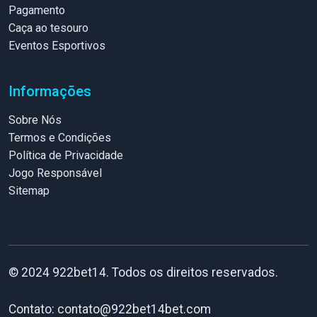
Pagamento
Caça ao tesouro
Eventos Esportivos
Informações
Sobre Nós
Termos e Condições
Política de Privacidade
Jogo Responsável
Sitemap
© 2024 922bet14. Todos os direitos reservados.
Contato:
contato@922bet14bet.com