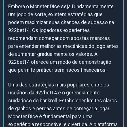
Embora o Monster Dice seja fundamentalmente
um jogo de sorte, existem estratégias que
podem maximizar suas chances de sucesso na
922bet14. Os jogadores experientes
recomendam começar com apostas menores
para entender melhor as mecânicas do jogo antes
de aumentar gradualmente os valores. A
922bet14 oferece um modo de demonstração
que permite praticar sem riscos financeiros.
Uma das estratégias mais populares entre os
usuários da 922bet14 é o gerenciamento
cuidadoso do bankroll. Estabelecer limites claros
de ganhos e perdas antes de começar a jogar
Monster Dice é fundamental para uma
experiência responsável e divertida. A plataforma