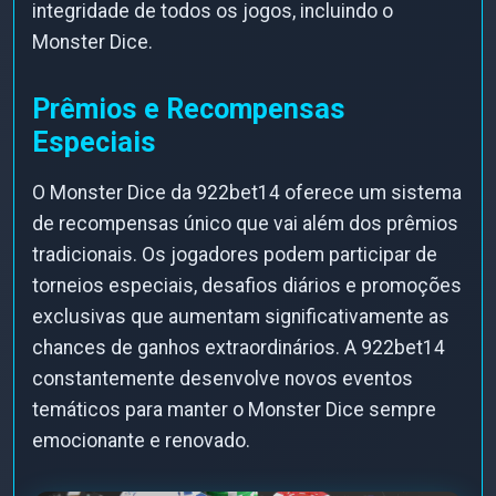
integridade de todos os jogos, incluindo o
Monster Dice.
Prêmios e Recompensas
Especiais
O Monster Dice da 922bet14 oferece um sistema
de recompensas único que vai além dos prêmios
tradicionais. Os jogadores podem participar de
torneios especiais, desafios diários e promoções
exclusivas que aumentam significativamente as
chances de ganhos extraordinários. A 922bet14
constantemente desenvolve novos eventos
temáticos para manter o Monster Dice sempre
emocionante e renovado.