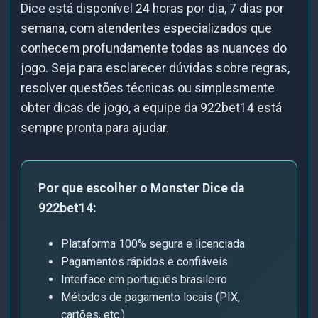
Dice está disponível 24 horas por dia, 7 dias por
semana, com atendentes especializados que
conhecem profundamente todas as nuances do
jogo. Seja para esclarecer dúvidas sobre regras,
resolver questões técnicas ou simplesmente
obter dicas de jogo, a equipe da 922bet14 está
sempre pronta para ajudar.
Por que escolher o Monster Dice da
922bet14:
Plataforma 100% segura e licenciada
Pagamentos rápidos e confiáveis
Interface em português brasileiro
Métodos de pagamento locais (PIX,
cartões, etc.)