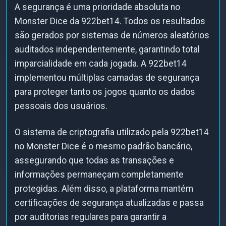
A segurança é uma prioridade absoluta no
Monster Dice da 922bet14. Todos os resultados
são gerados por sistemas de números aleatórios
auditados independentemente, garantindo total
imparcialidade em cada jogada. A 922bet14
implementou múltiplas camadas de segurança
para proteger tanto os jogos quanto os dados
pessoais dos usuários.
O sistema de criptografia utilizado pela 922bet14
no Monster Dice é o mesmo padrão bancário,
assegurando que todas as transações e
informações permaneçam completamente
protegidas. Além disso, a plataforma mantém
certificações de segurança atualizadas e passa
por auditorias regulares para garantir a