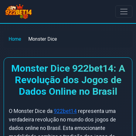
Home
Monster Dice
Monster Dice 922bet14: A
Revolução dos Jogos de
Dados Online no Brasil
O Monster Dice da
922bet14
representa uma
verdadeira revolução no mundo dos jogos de
dados online no Brasil. Esta emocionante